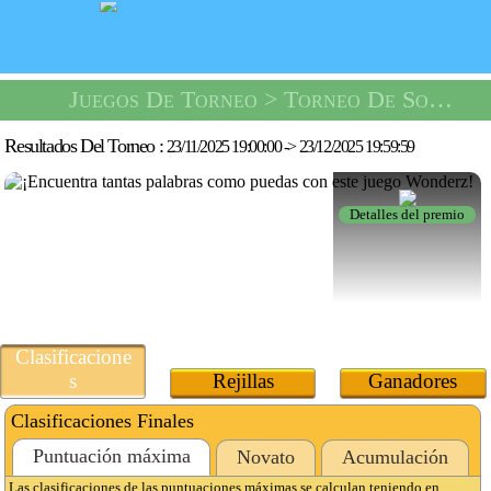
Juegos De Torneo
> Torneo De Sopa De Letras -
Resultados Del Torneo :
23/11/2025 19:00:00
->
23/12/2025 19:59:59
Detalles del premio
Clasificacione
s
Rejillas
Ganadores
Clasificaciones Finales
Puntuación máxima
Novato
Acumulación
Las clasificaciones de las puntuaciones máximas se calculan teniendo en