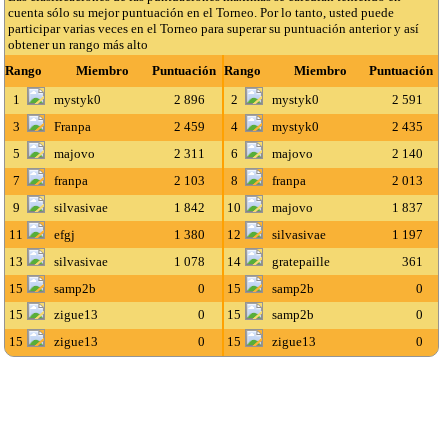
cuenta sólo su mejor puntuación en el Torneo. Por lo tanto, usted puede
participar varias veces en el Torneo para superar su puntuación anterior y así
obtener un rango más alto
Rango
Miembro
Puntuación
Rango
Miembro
Puntuación
1
mystyk0
2 896
2
mystyk0
2 591
3
Franpa
2 459
4
mystyk0
2 435
5
majovo
2 311
6
majovo
2 140
7
franpa
2 103
8
franpa
2 013
9
silvasivae
1 842
10
majovo
1 837
11
efgj
1 380
12
silvasivae
1 197
13
silvasivae
1 078
14
gratepaille
361
15
samp2b
0
15
samp2b
0
15
zigue13
0
15
samp2b
0
15
zigue13
0
15
zigue13
0