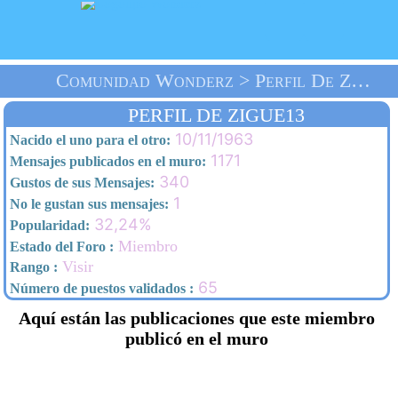
Comunidad Wonderz > Perfil De Zigue13 > Inicio
PERFIL DE ZIGUE13
10/11/1963
Nacido el uno para el otro:
1171
Mensajes publicados en el muro:
340
Gustos de sus Mensajes:
1
No le gustan sus mensajes:
32,24%
Popularidad:
Miembro
Estado del Foro :
Visir
Rango :
65
Número de puestos validados :
Aquí están las publicaciones que este miembro
publicó en el muro