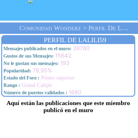
Comunidad Wonderz > Perfil De Lalili59 > Inicio
PERFIL DE LALILI59
39760
Mensajes publicados en el muro:
15642
Gustos de sus Mensajes:
193
No le gustan sus mensajes:
78,95%
Popularidad:
Póster superior
Estado del Foro :
Grand Caliph
Rango :
1680
Número de puestos validados :
Aquí están las publicaciones que este miembro
publicó en el muro