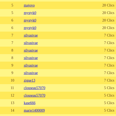
5
majovo
20 Clics
5
mystyk0
20 Clics
6
mystyk0
20 Clics
6
mystyk0
20 Clics
7
silvasivae
7 Clics
7
silvasivae
7 Clics
8
silvasivae
7 Clics
8
silvasivae
7 Clics
9
silvasivae
7 Clics
9
silvasivae
7 Clics
10
zigue13
7 Clics
11
clouseau57070
5 Clics
12
clouseau57070
5 Clics
13
kase666
5 Clics
14
marie1400009
5 Clics