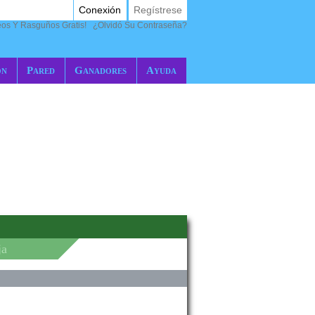
Conexión
Regístrese
eos Y Rasguños Gratis!
¿Olvidó Su Contraseña?
ón
Pared
Ganadores
Ayuda
ja