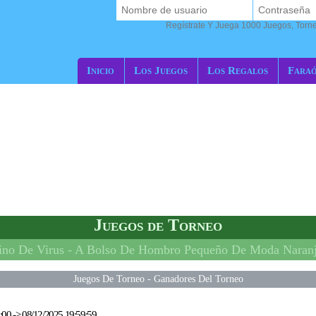
Regístrate Y Juega 1000 Juegos, Torn
Inicio
Los Juegos
Los Regalos
Fara
Juegos de Torneo
ino De Virus -
A Bolso De Hombro Pequeño De Moda Naran
Juegos De Torneo
-
Ganadores Del Torneo
:00
->
08/12/2025 19:59:59