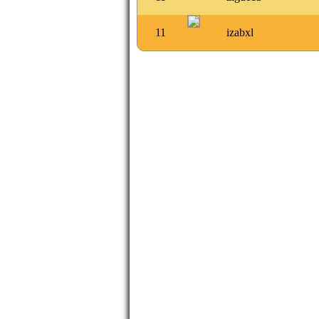
11
izabxl