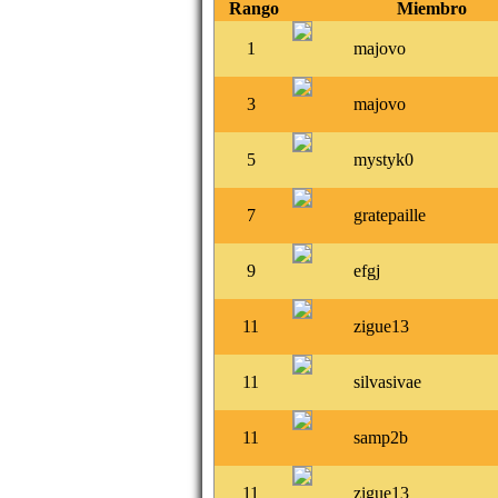
Rango
Miembro
1
majovo
3
majovo
5
mystyk0
7
gratepaille
9
efgj
11
zigue13
11
silvasivae
11
samp2b
11
zigue13