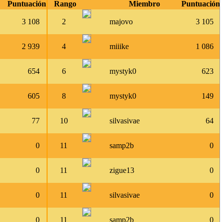
Puntuación
Rango
Miembro
Puntuación
3 108
2
majovo
3 105
2 939
4
miiike
1 086
654
6
mystyk0
623
605
8
mystyk0
149
77
10
silvasivae
64
0
11
samp2b
0
0
11
zigue13
0
0
11
silvasivae
0
0
11
samp2b
0