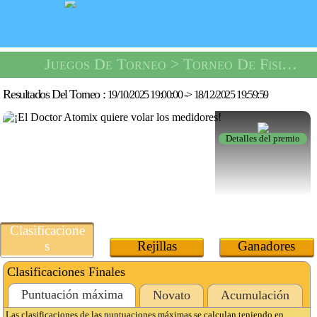
Juegos De Torneo
> Torneo De Fisión Atómica -
Resultados Del Torneo :
19/10/2025 19:00:00
->
18/12/2025 19:59:59
Detalles del premio
Clasificacione
s
Rejillas
Ganadores
Clasificaciones Finales
Puntuación máxima
Novato
Acumulación
Las clasificaciones de las puntuaciones máximas se calculan teniendo en