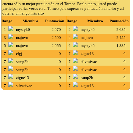
cuenta sólo su mejor puntuación en el Torneo. Por lo tanto, usted puede
participar varias veces en el Torneo para superar su puntuación anterior y así
obtener un rango más alto
Rango
Miembro
Puntuación
Rango
Miembro
Puntuación
1
mystyk0
2 970
2
mystyk0
2 685
3
majovo
2 590
4
majovo
2 455
5
majovo
2 055
6
mystyk0
1 835
7
efgj
0
7
zigue13
0
7
samp2b
0
7
silvasivae
0
7
samp2b
0
7
silvasivae
0
7
zigue13
0
7
samp2b
0
7
silvasivae
0
7
zigue13
0