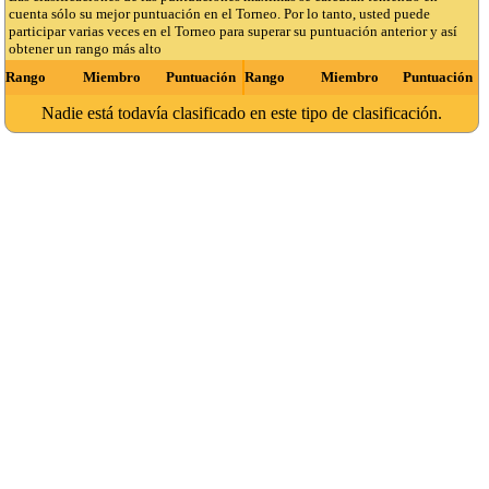
cuenta sólo su mejor puntuación en el Torneo. Por lo tanto, usted puede
participar varias veces en el Torneo para superar su puntuación anterior y así
obtener un rango más alto
Rango
Miembro
Puntuación
Rango
Miembro
Puntuación
Nadie está todavía clasificado en este tipo de clasificación.