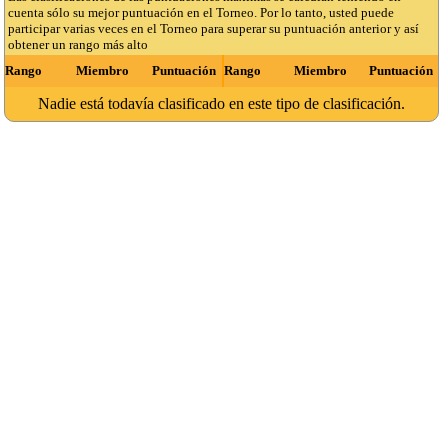
cuenta sólo su mejor puntuación en el Torneo. Por lo tanto, usted puede
participar varias veces en el Torneo para superar su puntuación anterior y así
obtener un rango más alto
Rango
Miembro
Puntuación
Rango
Miembro
Puntuación
Nadie está todavía clasificado en este tipo de clasificación.