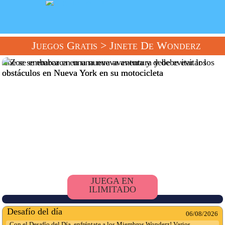
Juegos Gratis
> Jinete De Wonderz
Zoe se embarca en una nueva aventura y debe evitar los
obstáculos en Nueva York en su motocicleta
JUEGA EN
ILIMITADO
Desafío del día
06/08/2026
Con el Desafío del Día, enfréntate a los Miembros Wonderz! Varios