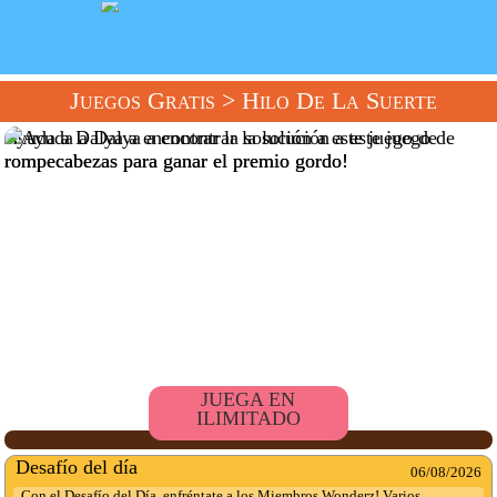
Juegos Gratis
> Hilo De La Suerte
Ayuda a Dalya a encontrar la solución a este juego de
rompecabezas para ganar el premio gordo!
JUEGA EN
ILIMITADO
Desafío del día
06/08/2026
Con el Desafío del Día, enfréntate a los Miembros Wonderz! Varios