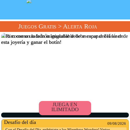
Juegos Gratis
> Alerta Roja
Rim como un ladrón inigualable debe escapar del láser de
esta joyería y ganar el botín!
JUEGA EN
ILIMITADO
Desafío del día
09/08/2026
Con el Desafío del Día, enfréntate a los Miembros Wonderz! Varios