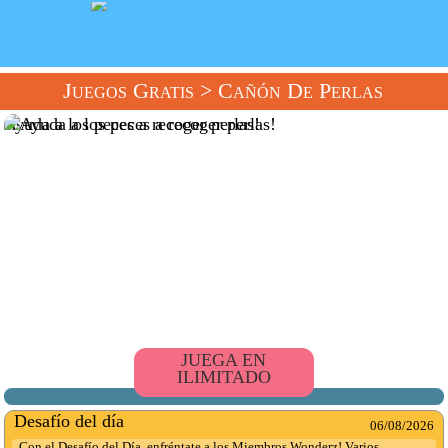
Juegos Gratis
> Cañón De Perlas
Ayuda a los peces a recoger perlas!
JUEGA EN
ILIMITADO
Desafío del día
06/08/2026
Con el Desafío del Día, enfréntate a los Miembros Wonderz! Varios