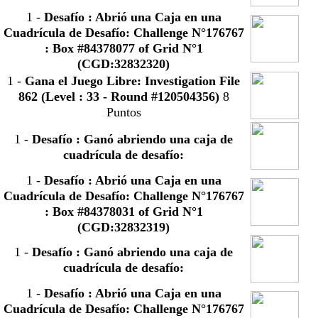
1
-
Desafío : Abrió una Caja en una
Cuadrícula de Desafío: Challenge N°176767
: Box #84378077 of Grid N°1
(CGD:32832320)
1
-
Gana el Juego Libre: Investigation File
862 (Level : 33 - Round #120504356)
8
Puntos
1
-
Desafío : Ganó abriendo una caja de
cuadrícula de desafío:
1
-
Desafío : Abrió una Caja en una
Cuadrícula de Desafío: Challenge N°176767
: Box #84378031 of Grid N°1
(CGD:32832319)
1
-
Desafío : Ganó abriendo una caja de
cuadrícula de desafío:
1
-
Desafío : Abrió una Caja en una
Cuadrícula de Desafío: Challenge N°176767