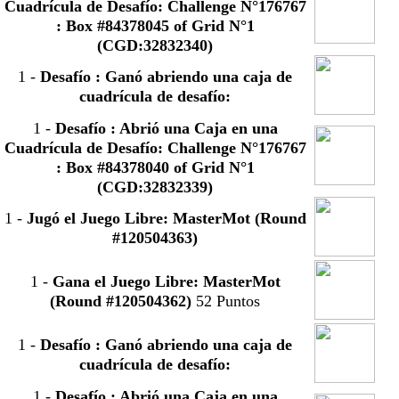
Cuadrícula de Desafío: Challenge N°176767
: Box #84378045 of Grid N°1
(CGD:32832340)
1
-
Desafío : Ganó abriendo una caja de
cuadrícula de desafío:
1
-
Desafío : Abrió una Caja en una
Cuadrícula de Desafío: Challenge N°176767
: Box #84378040 of Grid N°1
(CGD:32832339)
1
-
Jugó el Juego Libre: MasterMot (Round
#120504363)
1
-
Gana el Juego Libre: MasterMot
(Round #120504362)
52 Puntos
1
-
Desafío : Ganó abriendo una caja de
cuadrícula de desafío:
1
-
Desafío : Abrió una Caja en una