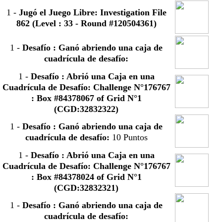
1
-
Jugó el Juego Libre: Investigation File
862 (Level : 33 - Round #120504361)
1
-
Desafío : Ganó abriendo una caja de
cuadrícula de desafío:
1
-
Desafío : Abrió una Caja en una
Cuadrícula de Desafío: Challenge N°176767
: Box #84378067 of Grid N°1
(CGD:32832322)
1
-
Desafío : Ganó abriendo una caja de
cuadrícula de desafío:
10 Puntos
1
-
Desafío : Abrió una Caja en una
Cuadrícula de Desafío: Challenge N°176767
: Box #84378024 of Grid N°1
(CGD:32832321)
1
-
Desafío : Ganó abriendo una caja de
cuadrícula de desafío: