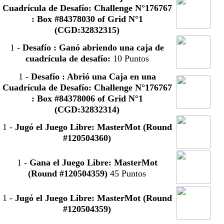
Cuadrícula de Desafío: Challenge N°176767
: Box #84378030 of Grid N°1
(CGD:32832315)
1
-
Desafío : Ganó abriendo una caja de
cuadrícula de desafío:
10 Puntos
1
-
Desafío : Abrió una Caja en una
Cuadrícula de Desafío: Challenge N°176767
: Box #84378006 of Grid N°1
(CGD:32832314)
1
-
Jugó el Juego Libre: MasterMot (Round
#120504360)
1
-
Gana el Juego Libre: MasterMot
(Round #120504359)
45 Puntos
1
-
Jugó el Juego Libre: MasterMot (Round
#120504359)