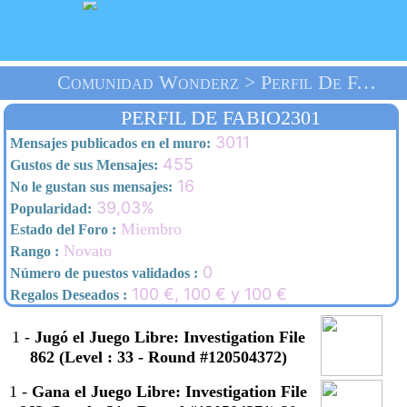
Comunidad Wonderz > Perfil De FABIO2301 > Inicio
PERFIL DE FABIO2301
3011
Mensajes publicados en el muro:
455
Gustos de sus Mensajes:
16
No le gustan sus mensajes:
39,03%
Popularidad:
Miembro
Estado del Foro :
Novato
Rango :
0
Número de puestos validados :
100 €, 100 € y 100 €
Regalos Deseados :
1
-
Jugó el Juego Libre: Investigation File
862 (Level : 33 - Round #120504372)
1
-
Gana el Juego Libre: Investigation File