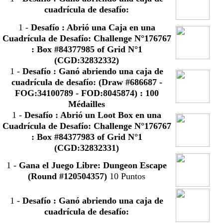
cuadrícula de desafío:
1
-
Desafío : Abrió una Caja en una
Cuadrícula de Desafío: Challenge N°176767
: Box #84377985 of Grid N°1
(CGD:32832332)
1
-
Desafío : Ganó abriendo una caja de
cuadrícula de desafío: (Draw #686687 -
FOG:34100789 - FOD:8045874) : 100
Médailles
1
-
Desafío : Abrió un Loot Box en una
Cuadrícula de Desafío: Challenge N°176767
: Box #84377983 of Grid N°1
(CGD:32832331)
1
-
Gana el Juego Libre: Dungeon Escape
(Round #120504357)
10 Puntos
1
-
Desafío : Ganó abriendo una caja de
cuadrícula de desafío: