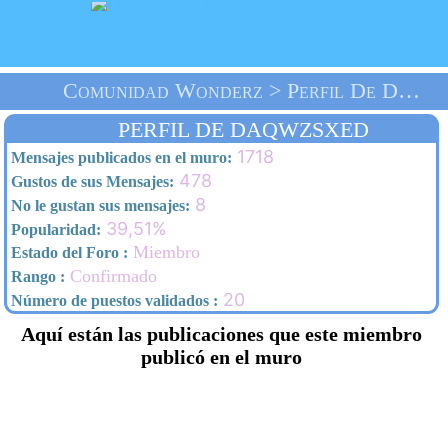
Comunidad Wonderz > Perfil De Daqwzsxed > Inicio
PERFIL DE DAQWZSXED
1718
Mensajes publicados en el muro:
478
Gustos de sus Mensajes:
8
No le gustan sus mensajes:
39,51%
Popularidad:
Miembro
Estado del Foro :
Confirmado
Rango :
20
Número de puestos validados :
Aquí están las publicaciones que este miembro
publicó en el muro