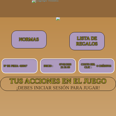
07/02/2026
COSTO DEL
Nº DE PIEZA
428917
INICIO :
6 CRÉDITOS
21:31:09
CLIC :
¡DEBES INICIAR SESIÓN PARA JUGAR!