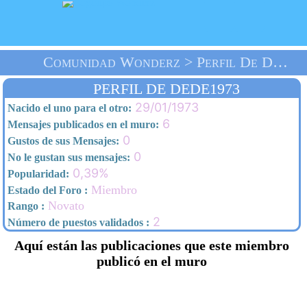
Comunidad Wonderz > Perfil De Dede1973 > Inicio
PERFIL DE DEDE1973
29/01/1973
Nacido el uno para el otro:
6
Mensajes publicados en el muro:
0
Gustos de sus Mensajes:
0
No le gustan sus mensajes:
0,39%
Popularidad:
Miembro
Estado del Foro :
Novato
Rango :
2
Número de puestos validados :
Aquí están las publicaciones que este miembro
publicó en el muro