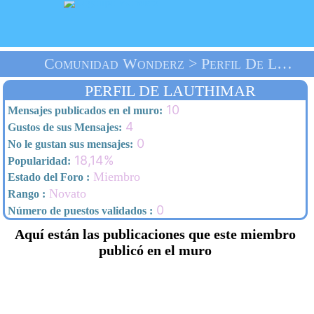
Comunidad Wonderz > Perfil De Lauthimar > Inicio
PERFIL DE LAUTHIMAR
10
Mensajes publicados en el muro:
4
Gustos de sus Mensajes:
0
No le gustan sus mensajes:
18,14%
Popularidad:
Miembro
Estado del Foro :
Novato
Rango :
0
Número de puestos validados :
Aquí están las publicaciones que este miembro
publicó en el muro