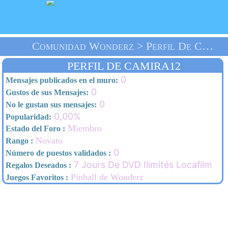
Comunidad Wonderz > Perfil De Camira12 > Inicio
PERFIL DE CAMIRA12
0
Mensajes publicados en el muro:
0
Gustos de sus Mensajes:
0
No le gustan sus mensajes:
0,00%
Popularidad:
Miembro
Estado del Foro :
Novato
Rango :
0
Número de puestos validados :
7 Jours De DVD Ilimités Locafilm
Regalos Deseados :
Pinball de Wonderz
Juegos Favoritos :