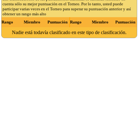
cuenta sólo su mejor puntuación en el Torneo. Por lo tanto, usted puede
participar varias veces en el Torneo para superar su puntuación anterior y así
obtener un rango más alto
Rango
Miembro
Puntuación
Rango
Miembro
Puntuación
Nadie está todavía clasificado en este tipo de clasificación.