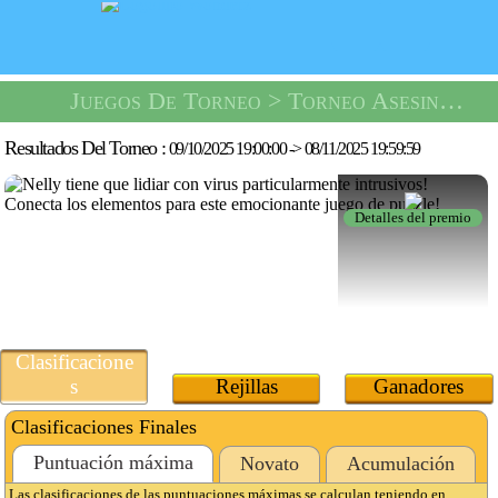
Juegos De Torneo
> Torneo Asesino De Virus -
Resultados Del Torneo :
09/10/2025 19:00:00
->
08/11/2025 19:59:59
Detalles del premio
Clasificacione
s
Rejillas
Ganadores
Clasificaciones Finales
Puntuación máxima
Novato
Acumulación
Las clasificaciones de las puntuaciones máximas se calculan teniendo en