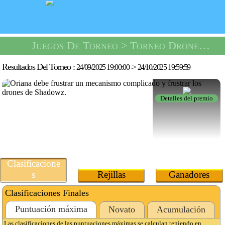
Juegos De Torneo
> Torneo Drone Striker -
Resultados Del Torneo :
24/09/2025 19:00:00
->
24/10/2025 19:59:59
Detalles del premio
Clasificacione
s
Rejillas
Ganadores
Clasificaciones Finales
Puntuación máxima
Novato
Acumulación
Las clasificaciones de las puntuaciones máximas se calculan teniendo en