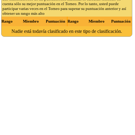
cuenta sólo su mejor puntuación en el Torneo. Por lo tanto, usted puede
participar varias veces en el Torneo para superar su puntuación anterior y así
obtener un rango más alto
Rango
Miembro
Puntuación
Rango
Miembro
Puntuación
Nadie está todavía clasificado en este tipo de clasificación.