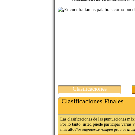
Clasificaciones
Clasificaciones Finales
Las clasificaciones de las puntuaciones máx
Por lo tanto, usted puede participar varias 
más alto
(los empates se rompen gracias al m