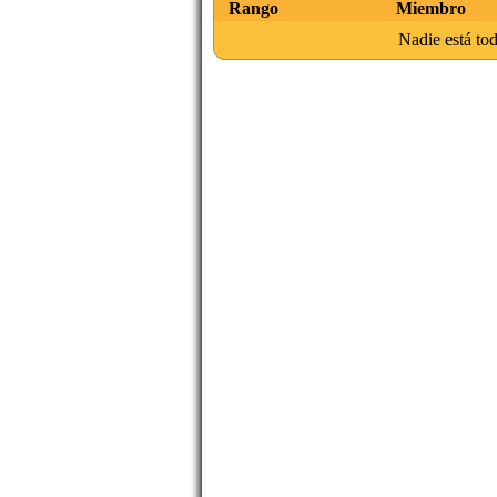
Rango
Miembro
Nadie está tod