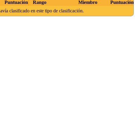
Puntuación
Rango
Miembro
Puntuación
avía clasificado en este tipo de clasificación.