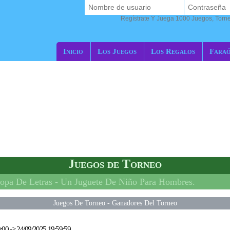
Regístrate Y Juega 1000 Juegos, Torn
Inicio
Los Juegos
Los Regalos
Fara
Juegos de Torneo
opa De Letras -
Un Juguete De Niño Para Hombres.
Juegos De Torneo
-
Ganadores Del Torneo
:00
->
24/09/2025 19:59:59