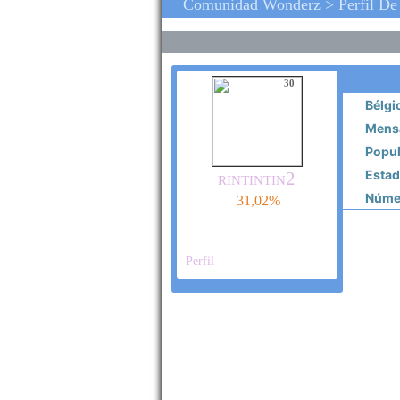
Comunidad Wonderz > Perfil De R
30
Bélgi
Mensa
Popul
Estado
rintintin2
Númer
31,02%
Perfil