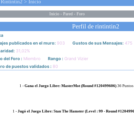
intintin2 > Inicio
Inicio
-
Pared
-
Foro
Perfil de rintintin2
ca
jes publicados en el muro:
903
Gustos de sus Mensajes:
475
aridad:
31,02%
 del Foro :
Miembro
Rango :
Grand Vizier
o de puestos validados :
80
1
-
Gana el Juego Libre: MasterMot (Round #120499606)
36 Puntos
1
-
Jugó el Juego Libre: Stan The Hamster (Level : 99 - Round #120499