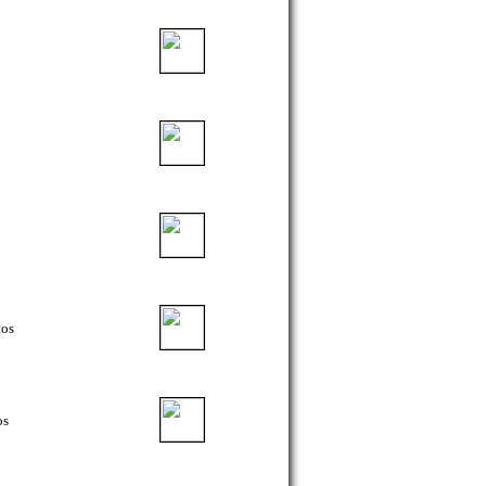
tos
os