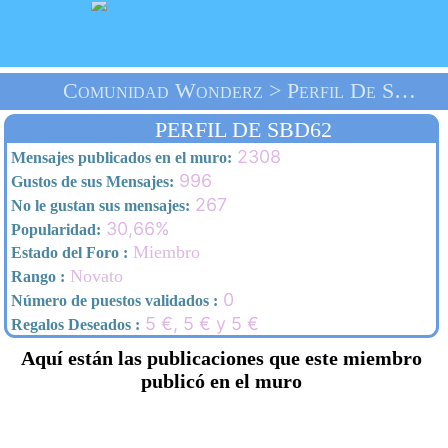
Comunidad Wonderz > Perfil De Sbd62 > Inicio
PERFIL DE SBD62
2308
Mensajes publicados en el muro:
996
Gustos de sus Mensajes:
267
No le gustan sus mensajes:
30,66%
Popularidad:
Miembro
Estado del Foro :
Novato
Rango :
0
Número de puestos validados :
5 €, 5 € y 5 €
Regalos Deseados :
Aquí están las publicaciones que este miembro
publicó en el muro