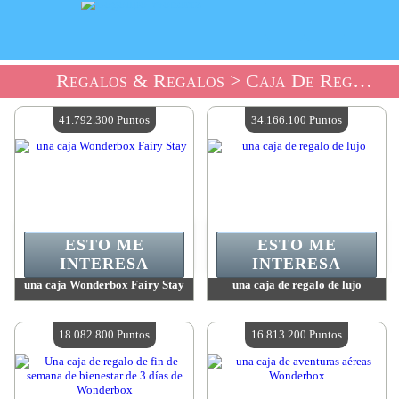
Regalos & Regalos
> Caja De Regalo De La Tienda De Regalos
41.792.300 Puntos
34.166.100 Puntos
ESTO ME
ESTO ME
INTERESA
INTERESA
una caja Wonderbox Fairy Stay
una caja de regalo de lujo
Valor:
41 792 300 Puntos
Valor:
34 166 100 Puntos
Cantidad disponible:
4
Cantidad disponible:
4
18.082.800 Puntos
16.813.200 Puntos