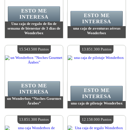
ESTO ME
ESTO ME
INTERESA
INTERESA
Una caja de regalo de fin de
semana de bienestar de 3 días de
una caja de aventuras aéreas
Wonderbox
Wonderbox
Valor:
18 082 800 Puntos
Valor:
16 813 200 Puntos
Cantidad disponible:
4
Cantidad disponible:
4
15.543.500 Puntos
13.851.300 Puntos
ESTO ME
ESTO ME
INTERESA
INTERESA
un Wonderbox “Noches Gourmet
Árabes”
una caja de pilotaje Wonderbox
Valor:
15 543 500 Puntos
Valor:
13 851 300 Puntos
Cantidad disponible:
4
Cantidad disponible:
4
13.851.300 Puntos
12.158.000 Puntos