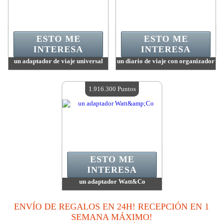
ESTO ME
ESTO ME
INTERESA
INTERESA
un adaptador de viaje universal
un diario de viaje con organizador
Valor:
2 516 600 Puntos
Valor:
2 157 000 Puntos
Cantidad disponible:
4
Cantidad disponible:
4
1.916.300 Puntos
ESTO ME
INTERESA
un adaptador Watt&Co
Valor:
1 916 300 Puntos
Cantidad disponible:
4
ENVÍO DE REGALOS EN 24H! RECEPCIÓN EN 1
SEMANA MÁXIMO!