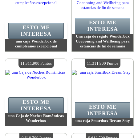
ESTO ME
ESTO ME
INTERESA
INTERESA
Una caja de regalo Wonderbox
una caja Wonderbox de
Cocooning and Wellbeing para
cumpleaños excepcional
estancias de fin de semana
Valor:
13 851 300 Puntos
Valor:
12 158 000 Puntos
Cantidad disponible:
4
Cantidad disponible:
4
11.311.900 Puntos
11.311.900 Puntos
ESTO ME
ESTO ME
INTERESA
INTERESA
una Caja de Noches Románticas
Wonderbox
una caja Smartbox Dream Stay
Valor:
11 311 900 Puntos
Valor:
11 311 900 Puntos
Cantidad disponible:
4
Cantidad disponible:
4
9.618.700 Puntos
9.618.700 Puntos