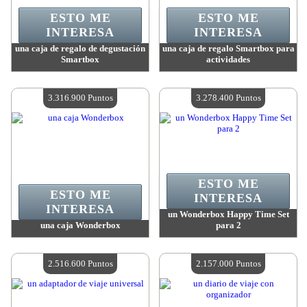
ESTO ME
ESTO ME
INTERESA
INTERESA
una caja de regalo de degustación
una caja de regalo Smartbox para
Smartbox
actividades
Valor:
3 693 800 Puntos
Valor:
3 693 800 Puntos
Cantidad disponible:
4
Cantidad disponible:
4
3.316.900 Puntos
3.278.400 Puntos
ESTO ME
ESTO ME
INTERESA
INTERESA
un Wonderbox Happy Time Set
una caja Wonderbox
para 2
Valor:
3 316 900 Puntos
Valor:
3 278 400 Puntos
Cantidad disponible:
4
Cantidad disponible:
4
2.516.600 Puntos
2.157.000 Puntos