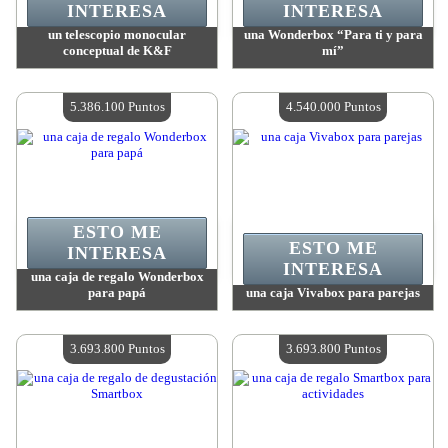
INTERESA
INTERESA
un telescopio monocular
una Wonderbox “Para ti y para
conceptual de K&F
mí”
Valor:
5 986 400 Puntos
Valor:
5 386 100 Puntos
Cantidad disponible:
4
Cantidad disponible:
4
5.386.100 Puntos
4.540.000 Puntos
ESTO ME
ESTO ME
INTERESA
INTERESA
una caja de regalo Wonderbox
para papá
una caja Vivabox para parejas
Valor:
5 386 100 Puntos
Valor:
4 540 000 Puntos
Cantidad disponible:
4
Cantidad disponible:
4
3.693.800 Puntos
3.693.800 Puntos