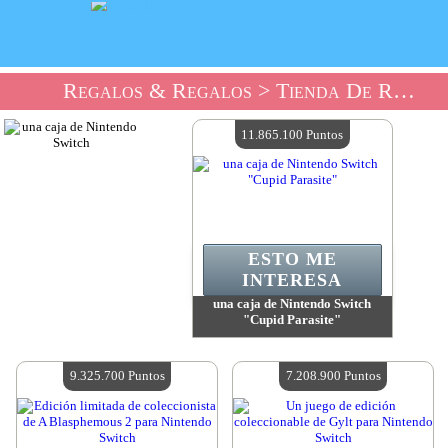
Regalos & Regalos
> Tienda De Regalos Nintendo
11.865.100 Puntos
ESTO ME
INTERESA
una caja de Nintendo Switch
"Cupid Parasite"
Valor:
11 865 100 Puntos
Cantidad disponible:
4
9.325.700 Puntos
7.208.900 Puntos