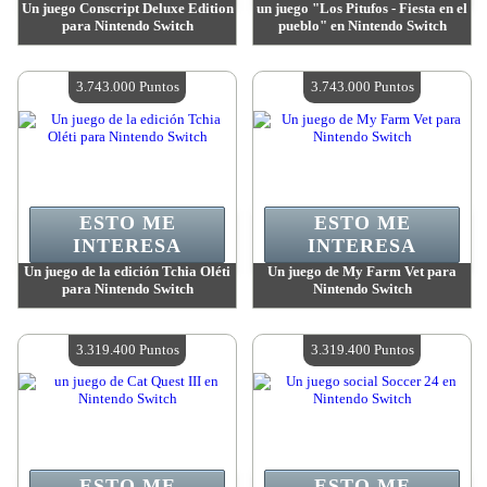
Un juego Conscript Deluxe Edition
un juego "Los Pitufos - Fiesta en el
para Nintendo Switch
pueblo" en Nintendo Switch
Valor:
3 743 000 Puntos
Valor:
3 743 000 Puntos
Cantidad disponible:
4
Cantidad disponible:
4
3.743.000 Puntos
3.743.000 Puntos
ESTO ME
ESTO ME
INTERESA
INTERESA
Un juego de la edición Tchia Oléti
Un juego de My Farm Vet para
para Nintendo Switch
Nintendo Switch
Valor:
3 743 000 Puntos
Valor:
3 743 000 Puntos
Cantidad disponible:
4
Cantidad disponible:
4
3.319.400 Puntos
3.319.400 Puntos
ESTO ME
ESTO ME