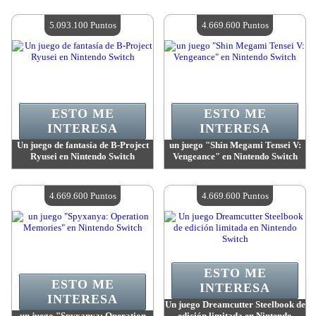
Valor:
5 093 100 Puntos
Valor:
5 093 100 Puntos
Cantidad disponible:
4
Cantidad disponible:
4
5.093.100 Puntos
4.669.600 Puntos
ESTO ME
ESTO ME
INTERESA
INTERESA
Un juego de fantasía de B-Project
un juego "Shin Megami Tensei V:
Ryusei en Nintendo Switch
Vengeance" en Nintendo Switch
Valor:
5 093 100 Puntos
Valor:
4 669 600 Puntos
Cantidad disponible:
4
Cantidad disponible:
4
4.669.600 Puntos
4.669.600 Puntos
ESTO ME
ESTO ME
INTERESA
INTERESA
Un juego Dreamcutter Steelbook de
un juego "Spyxanya: Operation
edición limitada en Nintendo