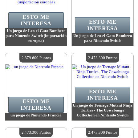
ESTO ME
ESTO ME
INTERESA
INTERESA
Un juego de Leo el Gato Bombero
para Nintendo Switch (importación
Un juego de Leo el Gato Bombero
europea)
para Nintendo Switch
Valor:
3 319 400 Puntos
Valor:
3 319 400 Puntos
Cantidad disponible:
4
Cantidad disponible:
4
2.879.600 Puntos
2.473.300 Puntos
ESTO ME
INTERESA
ESTO ME
Un juego de Teenage Mutant Ninja
INTERESA
Turtles - The Cowabunga
un juego de Nintendo Francia
Collection en Nintendo Switch
Valor:
2 879 600 Puntos
Valor:
2 473 300 Puntos
Cantidad disponible:
4
Cantidad disponible:
4
2.473.300 Puntos
2.473.300 Puntos