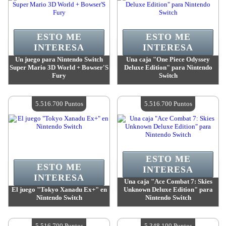
ESTO ME
ESTO ME
INTERESA
INTERESA
Un juego para Nintendo Switch
Una caja "One Piece Odyssey
Super Mario 3D World + Bowser'S
Deluxe Edition" para Nintendo
Fury
Switch
Valor:
6 277 500 Puntos
Valor:
5 939 200 Puntos
Cantidad disponible:
4
Cantidad disponible:
4
5.516.700 Puntos
5.516.700 Puntos
ESTO ME
ESTO ME
INTERESA
INTERESA
Una caja "Ace Combat 7: Skies
El juego "Tokyo Xanadu Ex+" en
Unknown Deluxe Edition" para
Nintendo Switch
Nintendo Switch
Valor:
5 516 700 Puntos
Valor:
5 516 700 Puntos
Cantidad disponible:
4
Cantidad disponible:
4
5.516.700 Puntos
5.348.100 Puntos