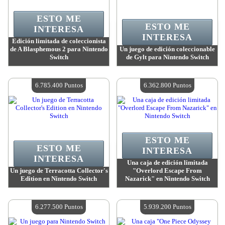
ESTO ME
ESTO ME
INTERESA
INTERESA
Edición limitada de coleccionista
de A Blasphemous 2 para Nintendo
Un juego de edición coleccionable
Switch
de Gylt para Nintendo Switch
Valor:
9 325 700 Puntos
Valor:
7 208 900 Puntos
Cantidad disponible:
4
Cantidad disponible:
4
6.785.400 Puntos
6.362.800 Puntos
ESTO ME
ESTO ME
INTERESA
INTERESA
Una caja de edición limitada
Un juego de Terracotta Collector's
"Overlord Escape From
Edition en Nintendo Switch
Nazarick" en Nintendo Switch
Valor:
6 785 400 Puntos
Valor:
6 362 800 Puntos
Cantidad disponible:
4
Cantidad disponible:
4
6.277.500 Puntos
5.939.200 Puntos