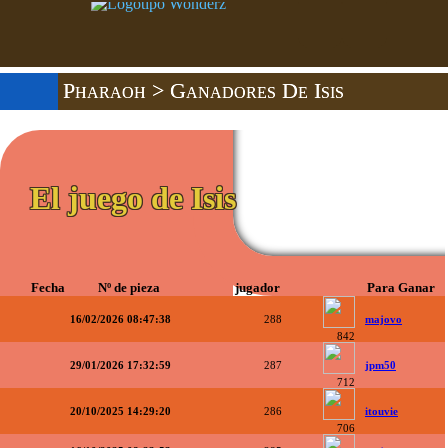
Pharaoh
> Ganadores De Isis
El juego de Isis
Fecha
Nº de pieza
jugador
Para Ganar
16/02/2026 08:47:38
288
majovo
842
29/01/2026 17:32:59
287
jpm50
712
20/10/2025 14:29:20
286
itouvie
706