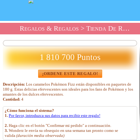
Regalos & Regalos
>
Tienda De Regalos Party Time!
1 810 700 Puntos
¡ORDENE ESTE REGALO!
Descripción:
Los caramelos Pokémon Fizz están disponibles en paquetes de
180 g. Estas delicias efervescentes son ideales para los fans de Pokémon y los
amantes de los dulces efervescentes.
Cantidad:
4
¿Cómo funciona el sistema?
1.
Por favor, introduzca sus datos para recibir este regalo!
2.
Haga clic en el botón "Confirmar mi pedido" a continuación.
3.
Wonderz le envía su obsequio en una semana tan pronto como se
valida
(duración media observada)