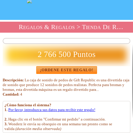
Regalos & Regalos
>
Tienda De Regalos Party Time!
2 766 500 Puntos
¡ORDENE ESTE REGALO!
Descripción:
La caja de sonido de pedos de Gift Republic es una divertida caja
de sonido que produce 12 sonidos de pedos realistas. Perfecta para bromas y
bromas, esta divertida máquina es un regalo divertido para...
Cantidad:
4
¿Cómo funciona el sistema?
1.
Por favor, introduzca sus datos para recibir este regalo!
2.
Haga clic en el botón "Confirmar mi pedido" a continuación.
3.
Wonderz le envía su obsequio en una semana tan pronto como se
valida
(duración media observada)