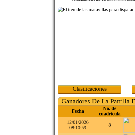
Clasificaciones
Ganadores De La Parrilla 
No. de
Fecha
cuadrícula
12/01/2026
8
08:10:59