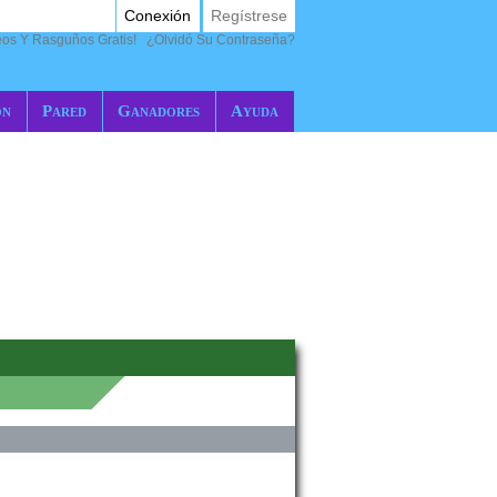
Conexión
Regístrese
eos Y Rasguños Gratis!
¿Olvidó Su Contraseña?
ón
Pared
Ganadores
Ayuda