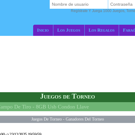
Regístrate Y Juega 1000 Juegos, Torn
Inicio
Los Juegos
Los Regalos
Fara
Juegos de Torneo
ampo De Tiro -
8GB Usb Condon Llave
Juegos De Torneo
-
Ganadores Del Torneo
:00
->
23/12/2025 19:59:59