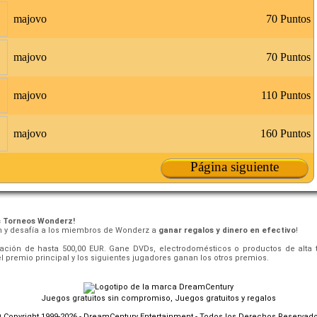
majovo
70 Puntos
majovo
70 Puntos
majovo
110 Puntos
majovo
160 Puntos
Página siguiente
s Torneos Wonderz!
ón y desafía a los miembros de Wonderz a
ganar regalos y dinero en efectivo
!
ción de hasta 500,00 EUR. Gane DVDs, electrodomésticos o productos de alta t
l premio principal y los siguientes jugadores ganan los otros premios.
Juegos gratuitos sin compromiso, Juegos gratuitos y regalos
 Copyright 1999-2026 - DreamCentury Entertainment - Todos los Derechos Reservad