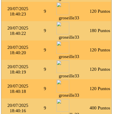
20/07/2025
9
120 Puntos
18:40:23
groseille33
20/07/2025
9
180 Puntos
18:40:22
groseille33
20/07/2025
9
120 Puntos
18:40:20
groseille33
20/07/2025
9
120 Puntos
18:40:19
groseille33
20/07/2025
9
120 Puntos
18:40:18
groseille33
20/07/2025
9
400 Puntos
18:40:16