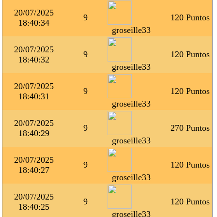
20/07/2025
9
120 Puntos
18:40:34
groseille33
20/07/2025
9
120 Puntos
18:40:32
groseille33
20/07/2025
9
120 Puntos
18:40:31
groseille33
20/07/2025
9
270 Puntos
18:40:29
groseille33
20/07/2025
9
120 Puntos
18:40:27
groseille33
20/07/2025
9
120 Puntos
18:40:25
groseille33