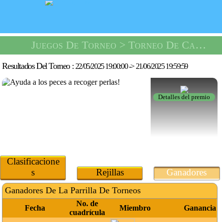
Juegos De Torneo
> Torneo De Cañones De Perlas -
Resultados Del Torneo :
22/05/2025 19:00:00
->
21/06/2025 19:59:59
Detalles del premio
Clasificacione
s
Rejillas
Ganadores
Ganadores De La Parrilla De Torneos
No. de
Fecha
Miembro
Ganancia
cuadrícula