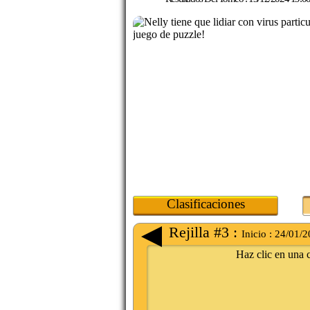
Clasificaciones
Rejilla #3 :
Inicio :
24/01/2
Haz clic en una c