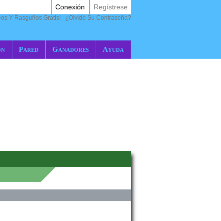
Conexión
Regístrese
eos Y Rasguños Gratis!
¿Olvidó Su Contraseña?
ón
Pared
Ganadores
Ayuda