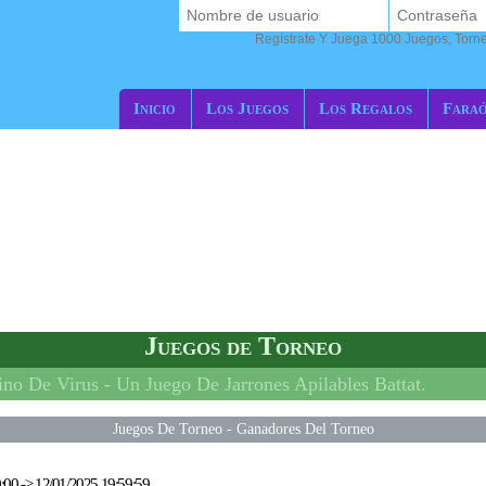
Regístrate Y Juega 1000 Juegos, Torn
Inicio
Los Juegos
Los Regalos
Fara
Juegos de Torneo
ino De Virus -
Un Juego De Jarrones Apilables Battat.
Juegos De Torneo
-
Ganadores Del Torneo
:00
->
12/01/2025 19:59:59